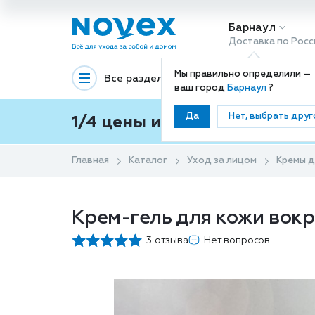
Барнаул
Доставка по Росс
Мы правильно определили —
Все разделы
Декоративная космети
ваш город
Барнаул
?
Да
Нет, выбрать друг
1/4 цены и покупки ваши с
Главная
Каталог
Уход за лицом
Кремы д
Крем-гель для кожи вокру
3 отзыва
Нет вопросов