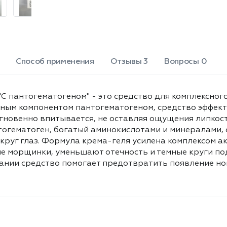
Sweet Almond, Vitis Vinifera
комплексом активных компонентов,
Seed, Sunfiower) (экстракты
которые работают синергетически:
энотеры, миндаля,
разглаживают мимические
виноградных косточек,
морщинки, уменьшают отечность и
темные круги под глазами,
подсолнечника), Benzyl Alcohol,
возвращают коже упругость и
Methylchloroisothiazolinone,
Способ применения
Отзывы 3
Вопросы 0
эластичность. При регулярном
Methylisothiazolinone, Oil -SC-
использовании средство помогает
Hippophae Rhamnoides,
предотвратить появление новых
Petroselinum Sativum,
 "С пантогематогеном" - это средство для комплексног
признаков старения и заметно
Glycyrrhiza Glabra, Aesculus
ным компонентом пантогематогеном, средство эффекти
улучшает состояние кожи. Объем: 30
Hippocastanum Extracts
мгновенно впитывается, не оставляя ощущения липкос
мл.
(экстракты облепихи, петрушки,
огематоген, богатый аминокислотами и минералами, 
солодки и каштана конского),
руг глаз. Формула крема-геля усилена комплексом а
Parfum, Pantogematogen
е морщинки, уменьшают отечность и темные круги по
(пантогематоген).
ании средство помогает предотвратить появление но