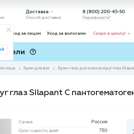
Доставка
8 (800) 200-45-50
ии
Способ доставки
Перезвонить?
ка
Уход за лицом
Уход за волосами
Скоро в школу!
ой
 Подели
ⓘ
ля лица
Крем для век
Крем-гель для кожи вокруг глаз Sila
г глаз Silapant С пантогематоге
Россия
Страна
730
Срок годности, дней