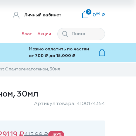
0
00
Личный кабинет
0
Блог
Акции
Можно оплатить по частям
от 700 ₽ до 15,000 ₽
pant С пантогематогеном, 30мл
ном, 30мл
Артикул товара: 4100174354
291.19 ₽
415.99 ₽
-30%