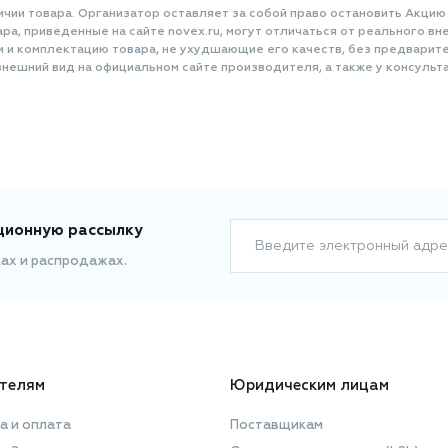
ичии товара. Организатор оставляет за собой право остановить Акцию
а, приведенные на сайте novex.ru, могут отличаться от реального вне
и и комплектацию товара, не ухудшающие его качеств, без предварит
нешний вид на официальном сайте производителя, а также у консульта
ционную рассылку
Введите электронный адре
ках и распродажах.
телям
Юридическим лицам
а и оплата
Поставщикам