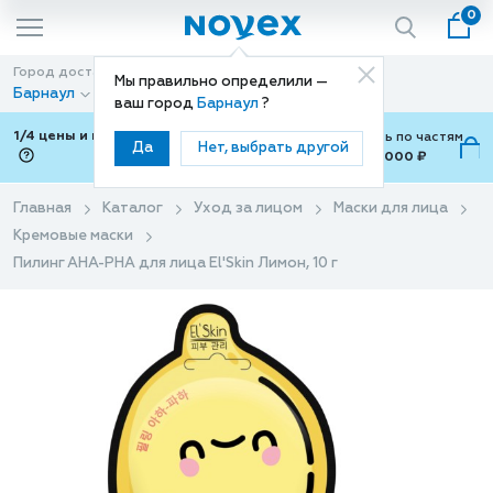
0
Город доставки
Способ доставки
Мы правильно определили —
Барнаул
Доставка
ваш город
Барнаул
?
1/4 цены и покупки ваши с Подели
Можно оплатить по частям
Да
Нет, выбрать другой
от 700 ₽ до 15,000 ₽
ⓘ
Главная
Каталог
Уход за лицом
Маски для лица
Кремовые маски
Пилинг AНА-РHA для лица El'Skin Лимон, 10 г