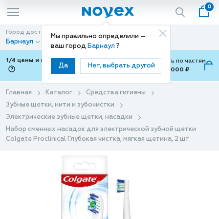
0
Город доставки
Способ доставки
Мы правильно определили —
Барнаул
Доставка
ваш город
Барнаул
?
1/4 цены и покупки ваши с Подели
Можно оплатить по частям
Да
Нет, выбрать другой
от 700 ₽ до 15,000 ₽
ⓘ
Главная
Каталог
Средства гигиены
Зубные щетки, нити и зубочистки
Электрические зубные щетки, насадки
Набор сменных насадок для электрической зубной щетки
Colgate Proclinical Глубокая чистка, мягкая щетина, 2 шт