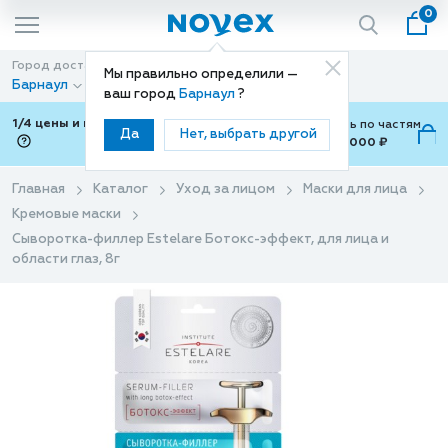
0
Город доставки
Способ доставки
Мы правильно определили —
Барнаул
Доставка
ваш город
Барнаул
?
1/4 цены и покупки ваши с Подели
Можно оплатить по частям
Да
Нет, выбрать другой
от 700 ₽ до 15,000 ₽
ⓘ
Главная
Каталог
Уход за лицом
Маски для лица
Кремовые маски
Сыворотка-филлер Estelare Ботокс-эффект, для лица и
области глаз, 8г