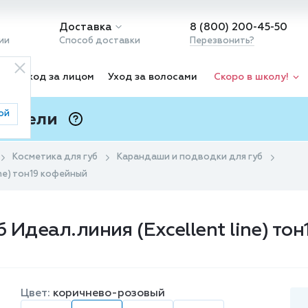
Доставка
8 (800) 200-45-50
ии
Способ доставки
Перезвонить?
ка
Уход за лицом
Уход за волосами
Скоро в школу!
ой
 Подели
ⓘ
Косметика для губ
Карандаши и подводки для губ
ine) тон19 кофейный
 Идеал.линия (Excellent line) то
Цвет:
коричнево-розовый