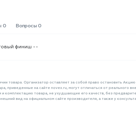
ы 0
Вопросы 0
товый финиш --
ичии товара. Организатор оставляет за собой право остановить Акцию
а, приведенные на сайте novex.ru, могут отличаться от реального вне
и и комплектацию товара, не ухудшающие его качеств, без предварит
нешний вид на официальном сайте производителя, а также у консульта