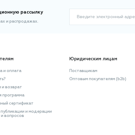
ционную рассылку
Введите электронный адре
ках и распродажах.
телям
Юридическим лицам
а и оплата
Поставщикам
ть?
Оптовым покупателям (b2b)
я и возврат
я программа
ный сертификат
 публикации и модерации
 и вопросов