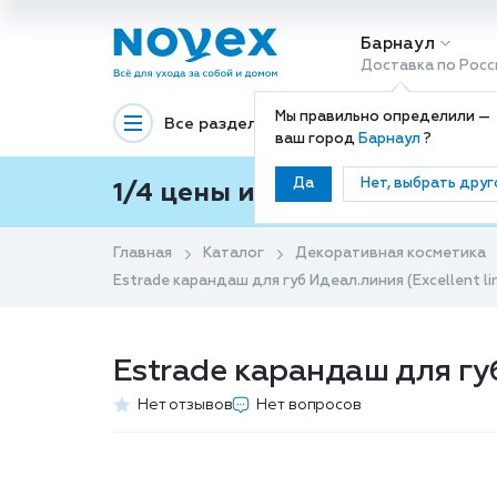
Барнаул
Доставка по Росс
Мы правильно определили —
Все разделы
Декоративная космети
ваш город
Барнаул
?
Да
Нет, выбрать друг
1/4 цены и покупки ваши с
Главная
Каталог
Декоративная косметика
Estrade карандаш для губ Идеал.линия (Excellent l
Estrade карандаш для губ
Нет отзывов
Нет вопросов