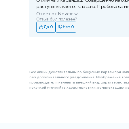
Отличный карандаш. Совершенно не ожи
растушёвывается классно. Пробовала мн
Ответ от Novex:
Отзыв был полезен?
Да 0
Нет 0
Все акции действительны по бонусным картам при нал
без дополнительного уведомления. Изображения товар
производителя изменять внешний вид, характеристик
покупкой уточняйте характеристики, комплектацию и в