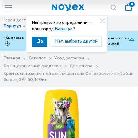
0
Город доставки
Способ доставки
Мы правильно определили —
Барнаул
Доставка
ваш город
Барнаул
?
1/4 цены и покупки ваши с Подели
Можно оплатить по частям
Да
Нет, выбрать другой
от 700 ₽ до 15,000 ₽
ⓘ
Главная
Каталог
Уход за телом
Солнцезащитные средства
Для загара
Крем солнцезащитный для лица и тела Фитокосметик Fito Sun
Screen, SPF 50, 140мл