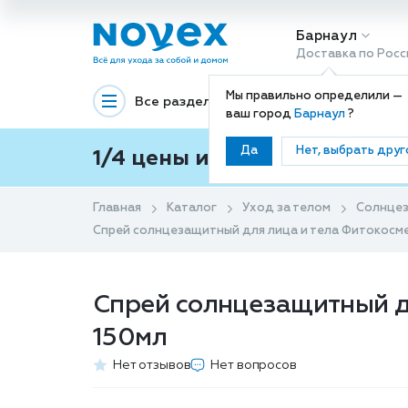
Барнаул
Доставка по Росс
Мы правильно определили —
Все разделы
Декоративная космети
ваш город
Барнаул
?
Да
Нет, выбрать друг
1/4 цены и покупки ваши с
Главная
Каталог
Уход за телом
Солнцез
Спрей солнцезащитный для лица и тела Фитокосмети
Спрей солнцезащитный дл
150мл
Нет отзывов
Нет вопросов