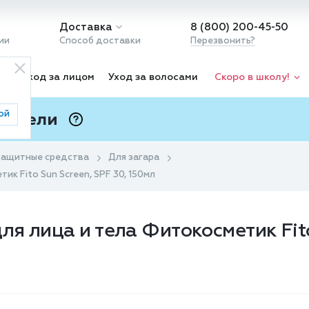
Доставка
8 (800) 200-45-50
ии
Способ доставки
Перезвонить?
ка
Уход за лицом
Уход за волосами
Скоро в школу!
ой
 Подели
ⓘ
ащитные средства
Для загара
к Fito Sun Screen, SPF 30, 150мл
я лица и тела Фитокосметик Fito