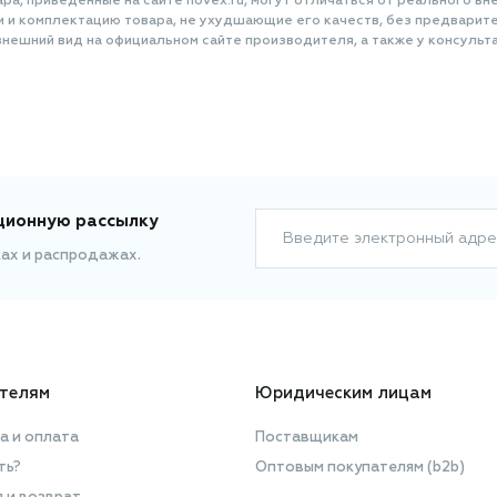
а, приведенные на сайте novex.ru, могут отличаться от реального вне
и и комплектацию товара, не ухудшающие его качеств, без предварит
нешний вид на официальном сайте производителя, а также у консульта
ционную рассылку
Введите электронный адре
ках и распродажах.
телям
Юридическим лицам
а и оплата
Поставщикам
ть?
Оптовым покупателям (b2b)