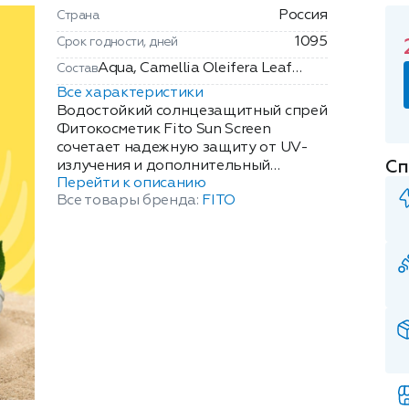
Россия
Страна
1095
Срок годности, дней
Aqua, Camellia Oleifera Leaf
Состав
Extract, Punica Granatum Seed
Все характеристики
Oil, Octocrylene, Ethylhexyl
Водостойкий солнцезащитный спрей
Methoxycinnamate, Ethylhexyl
Фитокосметик Fito Sun Screen
сочетает надежную защиту от UV-
Salicylate, Butyl
Сп
излучения и дополнительный
Methoxydibenzoylmethane,
Перейти к описанию
антиоксидантный уход за кожей
Benzophenone-3, Mentha
Все товары бренда:
FITO
лица и тела. Фотостабильные UV-
Piperita Water, Polyacrylate
фильтры защищают дерму,
Crosspolymer-11, Hydrolyzed
антиоксиданты поддерживают ее
Collagen, Benzyl Alcohol, Parfum.
молодость и предотвращают
фотостарение. Гидролат мяты и
масло виноградных косточек,
входящие в состав средства,
увлажняют и тонизируют, помогая
получить равномерный бронзовый
загар. SPF-фактор: 30. Объем: 150мл.