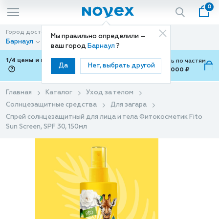
0
Город доставки
Способ доставки
Мы правильно определили —
Барнаул
Доставка
ваш город
Барнаул
?
1/4 цены и покупки ваши с Подели
Можно оплатить по частям
Да
Нет, выбрать другой
от 700 ₽ до 15,000 ₽
ⓘ
Главная
Каталог
Уход за телом
Солнцезащитные средства
Для загара
Спрей солнцезащитный для лица и тела Фитокосметик Fito
Sun Screen, SPF 30, 150мл