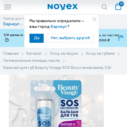
0
Город доставки
Способ доставки
Мы правильно определили —
Барнаул
Доставка
ваш город
Барнаул
?
1/4 цены и покупки ваши с Подели
Можно оплатить по частям
Да
Нет, выбрать другой
от 700 ₽ до 15,000 ₽
ⓘ
Главная
Каталог
Уход за лицом
Уход за губами
Гигиенические помады, масла
Бальзам для губ Beauty Visage SOS Восстановление, 3.6г