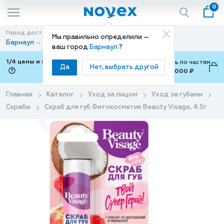
0
Город доставки
Способ доставки
Мы правильно определили —
Барнаул
Доставка
ваш город
Барнаул
?
1/4 цены и покупки ваши с Подели
Можно оплатить по частям
Да
Нет, выбрать другой
от 700 ₽ до 15,000 ₽
ⓘ
Главная
Каталог
Уход за лицом
Уход за губами
Скрабы
Скраб для губ Фитокосметик Beauty Visage, 4.5г