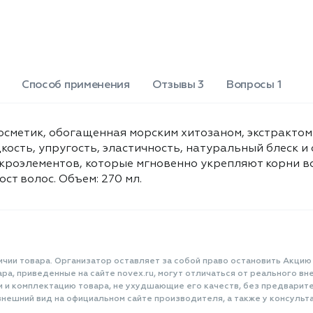
Способ применения
Отзывы 3
Вопросы 1
метик, обогащенная морским хитозаном, экстрактом
кость, упругость, эластичность, натуральный блеск и
кроэлементов, которые мгновенно укрепляют корни во
ст волос. Объем: 270 мл.
ичии товара. Организатор оставляет за собой право остановить Акцию
а, приведенные на сайте novex.ru, могут отличаться от реального вне
и и комплектацию товара, не ухудшающие его качеств, без предварит
нешний вид на официальном сайте производителя, а также у консульта