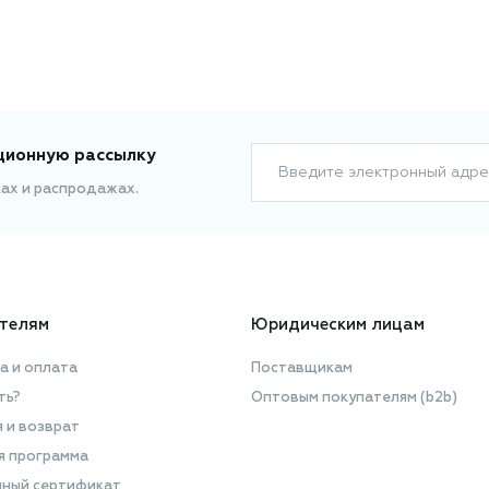
ционную рассылку
Введите электронный адре
ках и распродажах.
телям
Юридическим лицам
а и оплата
Поставщикам
ть?
Оптовым покупателям (b2b)
я и возврат
я программа
ный сертификат