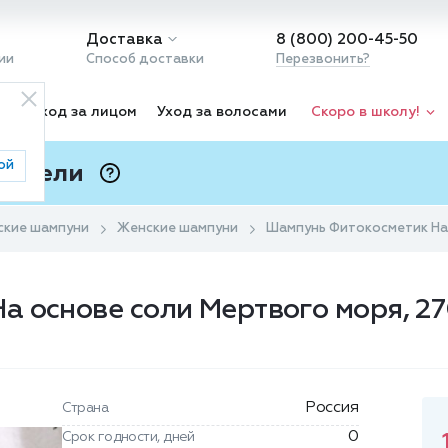
Доставка
8 (800) 200-45-50
ии
Способ доставки
Перезвонить?
ка
Уход за лицом
Уход за волосами
Скоро в школу!
ой
 Подели
ⓘ
ские шампуни
Женские шампуни
Шампунь Фитокосметик На 
а основе соли Мертвого моря, 2
Россия
Страна
0
Срок годности, дней