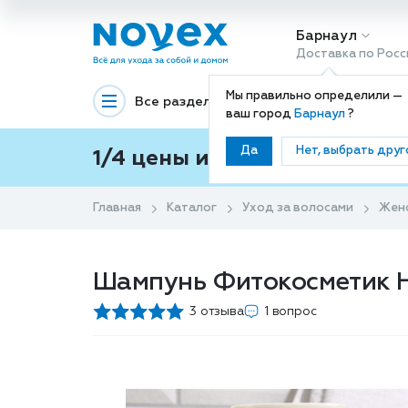
Барнаул
Доставка по Росс
Мы правильно определили —
Все разделы
Декоративная космети
ваш город
Барнаул
?
Да
Нет, выбрать друг
1/4 цены и покупки ваши с
Главная
Каталог
Уход за волосами
Жен
Шампунь Фитокосметик Н
3 отзыва
1 вопрос