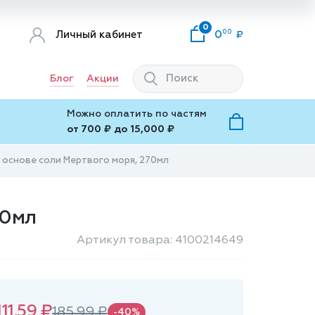
0
00
Личный кабинет
0
Блог
Акции
Можно оплатить по частям
от 700 ₽ до 15,000 ₽
основе соли Мертвого моря, 270мл
70мл
Артикул товара: 4100214649
111.59 ₽
185.99 ₽
-40%