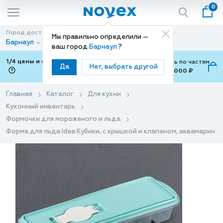
0
Город доставки
Способ доставки
Мы правильно определили —
Барнаул
Доставка
ваш город
Барнаул
?
1/4 цены и покупки ваши с Подели
Можно оплатить по частям
Да
Нет, выбрать другой
от 700 ₽ до 15,000 ₽
ⓘ
Главная
Каталог
Для кухни
Кухонный инвентарь
Формочки для мороженого и льда
Форма для льда Idea Кубики, с крышкой и клапаном, аквамарин