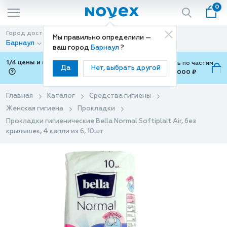
0
Город доставки
Способ доставки
Мы правильно определили —
Барнаул
Доставка
ваш город
Барнаул
?
1/4 цены и покупки ваши с Подели
Можно оплатить по частям
Да
Нет, выбрать другой
от 700 ₽ до 15,000 ₽
ⓘ
Главная
Каталог
Средства гигиены
Женская гигиена
Прокладки
Прокладки гигиенические Bella Normal Softiplait Air, без
крылышек, 4 капли из 6, 10шт