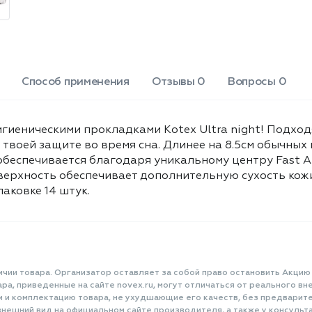
Способ применения
Отзывы 0
Вопросы 0
игиеническими прокладками Kotex Ultra night! Подход
 твоей защите во время сна. Длинее на 8.5см обычных
беспечивается благодаря уникальному центру Fast Ab
ерхность обеспечивает дополнительную сухость кожи,
аковке 14 штук.
ичии товара. Организатор оставляет за собой право остановить Акцию
а, приведенные на сайте novex.ru, могут отличаться от реального вне
и и комплектацию товара, не ухудшающие его качеств, без предварит
нешний вид на официальном сайте производителя, а также у консульта