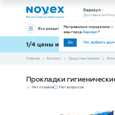
Барнаул
Доставка по Росс
Мы правильно определили —
Все разделы
Декоративная космети
ваш город
Барнаул
?
Да
Нет, выбрать друг
1/4 цены и покупки ваши с
Главная
Каталог
Средства гигиены
Женс
Прокладки гигиенические 
Нет отзывов
Нет вопросов