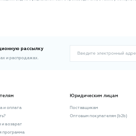
ционную рассылку
Введите электронный адре
ках и распродажах.
телям
Юридическим лицам
а и оплата
Поставщикам
ть?
Оптовым покупателям (b2b)
я и возврат
я программа