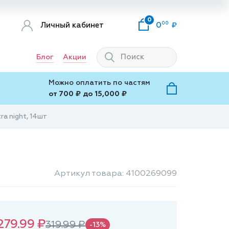
0
00
Личный кабинет
0
Блог
Акции
Можно оплатить по частям
от 700 ₽ до 15,000 ₽
ra night, 14шт
Артикул товара: 4100269099
279.99 ₽
319.99 ₽
-13%