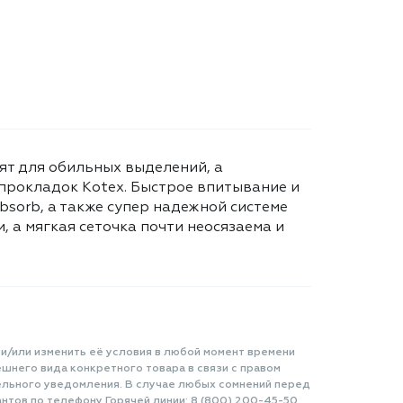
ят для обильных выделений, а
 прокладок Kotex. Быстрое впитывание и
sorb, а также супер надежной системе
 а мягкая сеточка почти неосязаема и
 и/или изменить её условия в любой момент времени
шнего вида конкретного товара в связи с правом
ельного уведомления. В случае любых сомнений перед
нтов по телефону Горячей линии: 8 (800) 200-45-50.