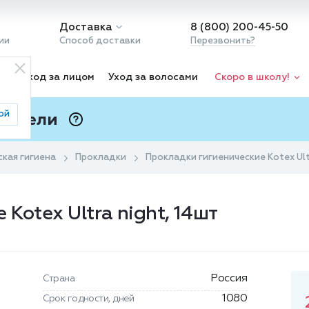
Доставка
8 (800) 200-45-50
ии
Способ доставки
Перезвонить?
ка
Уход за лицом
Уход за волосами
Скоро в школу!
ой
 Подели
ⓘ
кая гигиена
Прокладки
Прокладки гигиенические Kotex Ult
Kotex Ultra night, 14шт
Россия
Страна
1080
Срок годности, дней