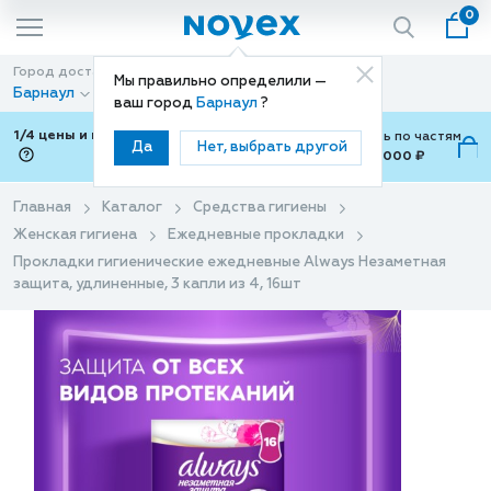
0
Город доставки
Способ доставки
Мы правильно определили —
Барнаул
Доставка
ваш город
Барнаул
?
1/4 цены и покупки ваши с Подели
Можно оплатить по частям
Да
Нет, выбрать другой
от 700 ₽ до 15,000 ₽
ⓘ
Главная
Каталог
Средства гигиены
Женская гигиена
Ежедневные прокладки
Прокладки гигиенические ежедневные Always Незаметная
защита, удлиненные, 3 капли из 4, 16шт