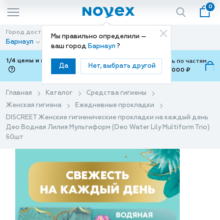
0
Город доставки
Способ доставки
Мы правильно определили —
Барнаул
Доставка
ваш город
Барнаул
?
1/4 цены и покупки ваши с Подели
Можно оплатить по частям
Да
Нет, выбрать другой
от 700 ₽ до 15,000 ₽
ⓘ
Главная
Каталог
Средства гигиены
Женская гигиена
Ежедневные прокладки
DISCREET Женские гигиенические прокладки на каждый день
Део Водная Лилия Мультиформ (Deo Water Lily Multiform Trio)
60шт