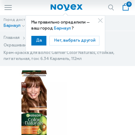
0
Город доставки
Способ доставки
Мы правильно определили —
Барнаул
Доставка
ваш город
Барнаул
?
Главная
Каталог
Уход за волосами
Да
Нет, выбрать другой
Окрашивание волос
Краски для волос
Крем-краска для волос Garnier Color Naturals, стойкая,
питательная, тон: 6.34 Карамель, 112мл