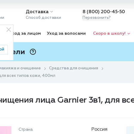
Доставка
8 (800) 200-45-50
ии
Способ доставки
Перезвонить?
ка
Уход за лицом
Уход за волосами
Скоро в школу!
ой
 Подели
ⓘ
макияжа и очищение
Средства для очищения
для всех типов кожи, 400мл
ищения лица Garnier 3в1, для вс
Россия
Страна