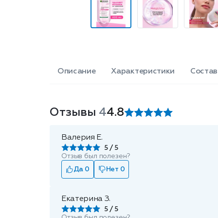
Описание
Характеристики
Состав
Отзывы
4
4.8
Валерия Е.
5
Отзыв был полезен?
Да 0
Нет 0
Екатерина З.
5
Отзыв был полезен?