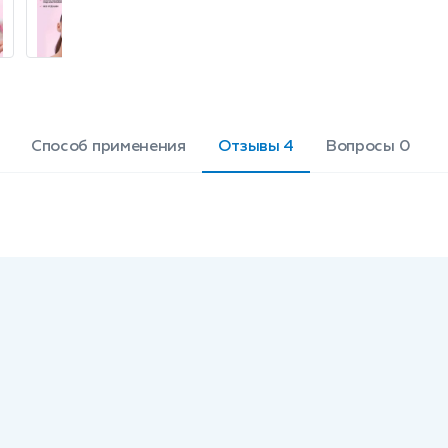
даже чувствительной.
Гипоаллергенно, не содердит
отдушек. Объем: 400 мл.
Способ применения
Отзывы 4
Вопросы 0