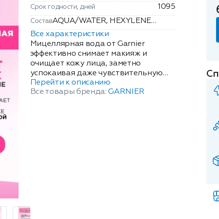
1095
Срок годности, дней
AQUA/WATER, HEXYLENE
Состав
GLYCOL, GLYCERIN,
Все характеристики
POLOXAMER 184, DISODIUM
Мицеллярная вода от Garnier
COCOAMPHODIACETATE,
эффективно снимает макияж и
очищает кожу лица, заметно
DISODIUM EDTA,
Сп
успокаивая даже чувствительную
MYRTRIMONIUM BROMIDE.
Перейти к описанию
кожу. Формула обогащена
Все товары бренда:
GARNIER
мицеллами - активными
очищающими частицами, которые
притягивают макияж и загрязнения
как магнит, а затем легко удаляются
при помощи ватного диска без
лишнего трения. В состав входит
глицерин растительного
происхождения, являющимся
активным компонентом, который
увлажняет кожу. Средство снимает
макияж, очищает и успокаивает кожу
без трения и смывания Мицеллярная
вода подходит для всех типов кожи,