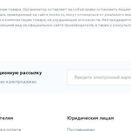
ичии товара. Организатор оставляет за собой право остановить Акцию
а, приведенные на сайте novex.ru, могут отличаться от реального вне
и и комплектацию товара, не ухудшающие его качеств, без предварит
нешний вид на официальном сайте производителя, а также у консульта
ционную рассылку
Введите электронный адре
ках и распродажах.
телям
Юридическим лицам
а и оплата
Поставщикам