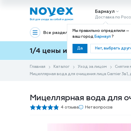
Барнаул
Доставка по Росс
Мы правильно определили —
Все разделы
Декоративная космети
ваш город
Барнаул
?
Да
Нет, выбрать друг
1/4 цены и покупки ваши с
Главная
Каталог
Уход за лицом
Снятие 
Мицеллярная вода для очищения лица Garnier 3в1, 
Мицеллярная вода для оч
4 отзыва
Нет вопросов