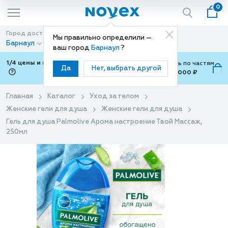
0
Город доставки
Способ доставки
Мы правильно определили —
Барнаул
Доставка
ваш город
Барнаул
?
1/4 цены и покупки ваши с Подели
Можно оплатить по частям
Да
Нет, выбрать другой
от 700 ₽ до 15,000 ₽
ⓘ
Главная
Каталог
Уход за телом
Женские гели для душа
Женские гели для душа
Гель для душа Palmolive Арома настроение Твой Массаж,
250мл