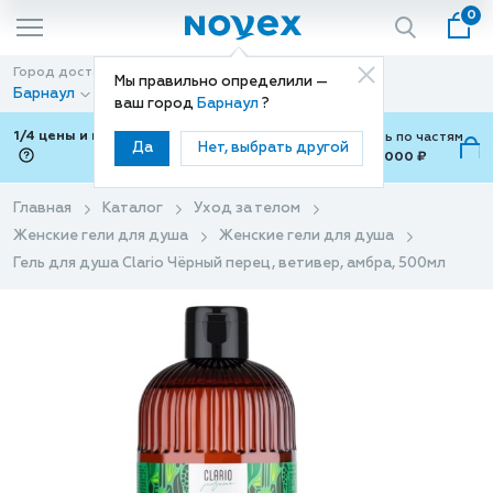
0
Город доставки
Способ доставки
Мы правильно определили —
Барнаул
Доставка
ваш город
Барнаул
?
1/4 цены и покупки ваши с Подели
Можно оплатить по частям
Да
Нет, выбрать другой
от 700 ₽ до 15,000 ₽
ⓘ
Главная
Каталог
Уход за телом
Женские гели для душа
Женские гели для душа
Гель для душа Clario Чёрный перец, ветивер, амбра, 500мл