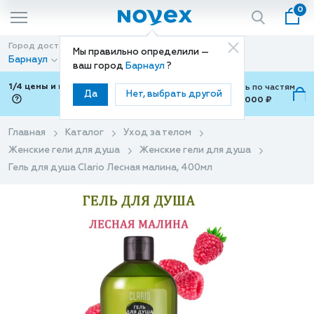
0
Город доставки
Способ доставки
Мы правильно определили —
Барнаул
Доставка
ваш город
Барнаул
?
1/4 цены и покупки ваши с Подели
Можно оплатить по частям
Да
Нет, выбрать другой
от 700 ₽ до 15,000 ₽
ⓘ
Главная
Каталог
Уход за телом
Женские гели для душа
Женские гели для душа
Гель для душа Clario Лесная малина, 400мл