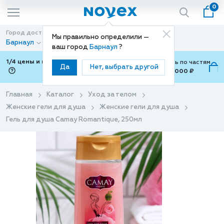
0
Город доставки
Способ доставки
Мы правильно определили —
Барнаул
Доставка
ваш город
Барнаул
?
1/4 цены и покупки ваши с Подели
Можно оплатить по частям
Да
Нет, выбрать другой
от 700 ₽ до 15,000 ₽
ⓘ
Главная
Каталог
Уход за телом
Женские гели для душа
Женские гели для душа
Гель для душа Camay Romantique, 250мл