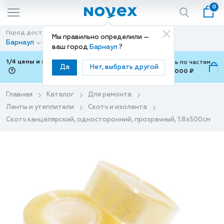
0
Город доставки
Способ доставки
Мы правильно определили —
Барнаул
Доставка
ваш город
Барнаул
?
1/4 цены и покупки ваши с Подели
Можно оплатить по частям
Да
Нет, выбрать другой
от 700 ₽ до 15,000 ₽
ⓘ
Главная
Каталог
Для ремонта
Ленты и утеплители
Скотч и изолента
Скотч канцелярский, односторонний, прозрачный, 1.8x500см