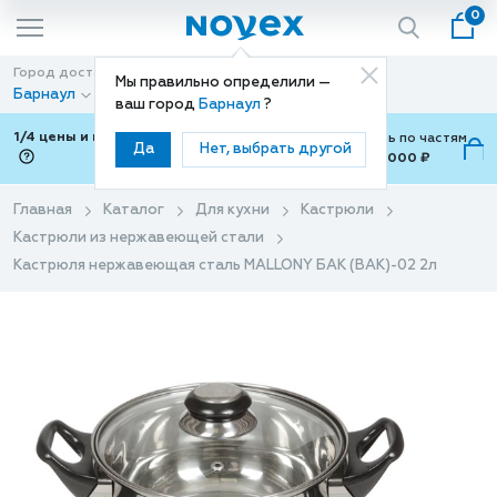
0
Город доставки
Способ доставки
Мы правильно определили —
Барнаул
Доставка
ваш город
Барнаул
?
1/4 цены и покупки ваши с Подели
Можно оплатить по частям
Да
Нет, выбрать другой
от 700 ₽ до 15,000 ₽
ⓘ
Главная
Каталог
Для кухни
Кастрюли
Кастрюли из нержавеющей стали
Кастрюля нержавеющая сталь MALLONY БАК (BAK)-02 2л