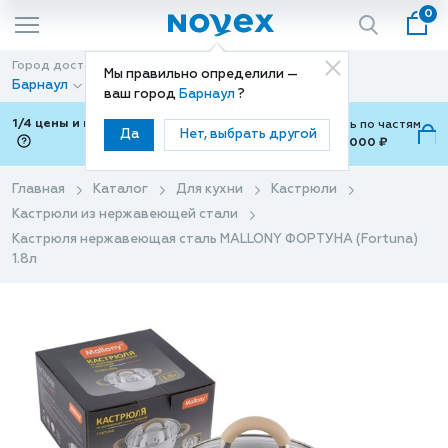
0
Город доставки
Способ доставки
Мы правильно определили —
Барнаул
Доставка
ваш город
Барнаул
?
1/4 цены и покупки ваши с Подели
Можно оплатить по частям
Да
Нет, выбрать другой
от 700 ₽ до 15,000 ₽
ⓘ
Главная
Каталог
Для кухни
Кастрюли
Кастрюли из нержавеющей стали
Кастрюля нержавеющая сталь MALLONY ФОРТУНА (Fortuna)
1.8л