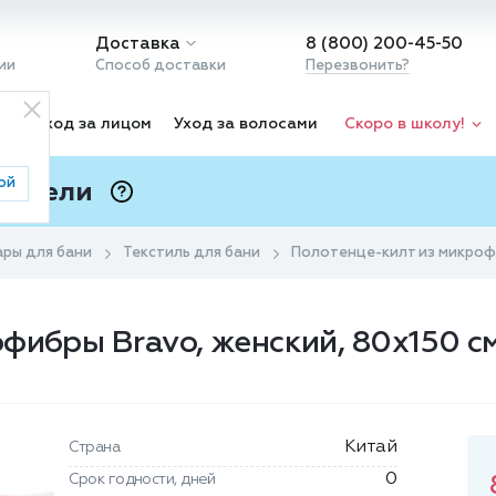
Доставка
8 (800) 200-45-50
ии
Способ доставки
Перезвонить?
ка
Уход за лицом
Уход за волосами
Скоро в школу!
ой
 Подели
ⓘ
ары для бани
Текстиль для бани
Полотенце-килт из микрофи
фибры Bravo, женский, 80х150 с
Китай
Страна
0
Срок годности, дней