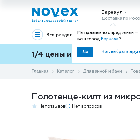
Барнаул
Доставка по Росс
Мы правильно определили —
Все разделы
Декоративная космети
ваш город
Барнаул
?
Да
Нет, выбрать друг
1/4 цены и покупки ваши с
Главная
Каталог
Для ванной и бани
Тов
Полотенце-килт из микро
Нет отзывов
Нет вопросов