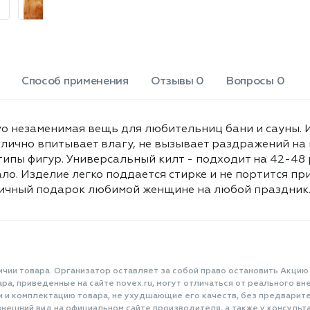
Размер: 80х150 см, цвет: оранжевый.
Способ применения
Отзывы 0
Вопросы 0
o незаменимая вещь для любительниц бани и сауны. И
тлично впитывает влагу, не вызывает раздражений на 
 типы фигур. Универсальный килт - подходит на 42-48
о. Изделие легко поддается стирке и не портится при
личный подарок любимой женщине на любой праздник. Р
ичии товара. Организатор оставляет за собой право остановить Акцию
а, приведенные на сайте novex.ru, могут отличаться от реального вне
и и комплектацию товара, не ухудшающие его качеств, без предварит
нешний вид на официальном сайте производителя, а также у консульта