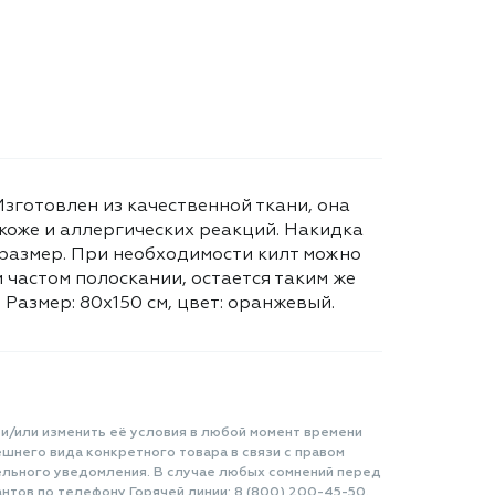
зготовлен из качественной ткани, она
коже и аллергических реакций. Накидка
 размер. При необходимости килт можно
 частом полоскании, остается таким же
азмер: 80х150 см, цвет: оранжевый.
 и/или изменить её условия в любой момент времени
шнего вида конкретного товара в связи с правом
ельного уведомления. В случае любых сомнений перед
нтов по телефону Горячей линии: 8 (800) 200-45-50.