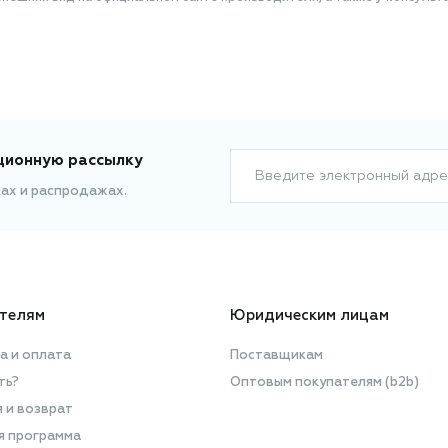
ционную рассылку
Введите электронный адре
ках и распродажах.
телям
Юридическим лицам
а и оплата
Поставщикам
ть?
Оптовым покупателям (b2b)
я и возврат
я программа