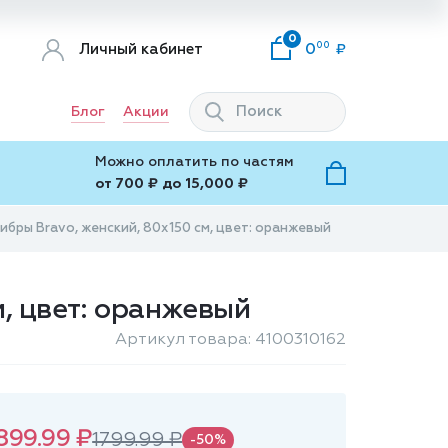
0
00
Личный кабинет
0
Блог
Акции
Можно оплатить по частям
от 700 ₽ до 15,000 ₽
бры Bravo, женский, 80х150 см, цвет: оранжевый
м, цвет: оранжевый
Артикул товара: 4100310162
899.99 ₽
1799.99 ₽
-50%