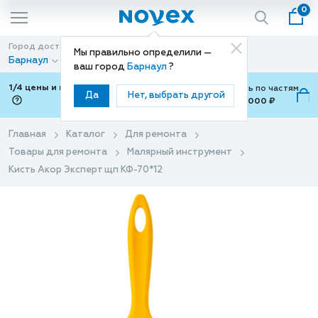
0
Город доставки
Способ доставки
Мы правильно определили —
Барнаул
Доставка
ваш город
Барнаул
?
1/4 цены и покупки ваши с Подели
Можно оплатить по частям
Да
Нет, выбрать другой
от 700 ₽ до 15,000 ₽
ⓘ
Главная
Каталог
Для ремонта
Товары для ремонта
Малярный инструмент
Кисть Акор Эксперт щп КФ-70*12