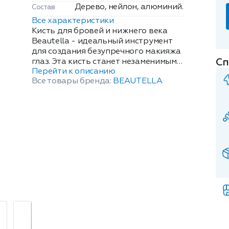
Дерево, нейлон, алюминий.
Состав
Все характеристики
Кисть для бровей и нижнего века
Beautella - идеальный инструмент
для создания безупречного макияжа
Сп
глаз. Эта кисть станет незаменимым
Перейти к описанию
помощником в Вашей косметичке,
Все товары бренда:
BEAUTELLA
обеспечивая точное нанесение и
растушевку косметических средств.
Специально разработанная
скошенная форма позволяет легко и
аккуратно прорисовывать линии,
создавая четкие контуры бровей и
подчеркивая нижнее веко. Это
идеальное решение как для
начинающих, так и для
профессионалов. Натуральный
деревянный материал ручки
обеспечивает комфортное
использование изделия. Дерево
отличается долговечностью и
экологичностью, что делает кисть не