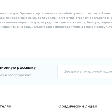
ичии товара. Организатор оставляет за собой право остановить Акцию
а, приведенные на сайте novex.ru, могут отличаться от реального вне
и и комплектацию товара, не ухудшающие его качеств, без предварит
нешний вид на официальном сайте производителя, а также у консульта
ционную рассылку
Введите электронный адре
ках и распродажах.
телям
Юридическим лицам