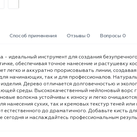
только эффективной, но и
безопасной для окружающей среды.
Высококачественный нейлоновый
ворс гарантирует мягкость
прикосновения к коже,
предотвращая раздражения.
Способ применения
Отзывы 0
Вопросы 0
Нейлоновые волокна устойчивы к
износу и легко очищаются, что
способствует долгому сроку службы
la - идеальный инструмент для создания безупречного 
кисти. Эта кисть идеально подходит
чке, обеспечивая точное нанесение и растушевку ко
как для нанесения сухих, так и
т легко и аккуратно прорисовывать линии, создавая
кремовых текстур теней или гелей.
 для начинающих, так и для профессионалов. Натура
Благодаря своей универсальности,
она поможет Вам создать любой
изделия. Дерево отличается долговечностью и экологи
образ - от естественного до
ающей среды. Высококачественный нейлоновый ворс г
драматичного. Добавьте кисть для
овые волокна устойчивы к износу и легко очищаются,
бровей и нижнего века Beautella в
ля нанесения сухих, так и кремовых текстур теней или
свою коллекцию инструментов для
т естественного до драматичного. Добавьте кисть для
макияжа уже сегодня и
 сегодня и наслаждайтесь профессиональным результ
наслаждайтесь профессиональным
результатом каждый день! В
упаковке 1 штука.