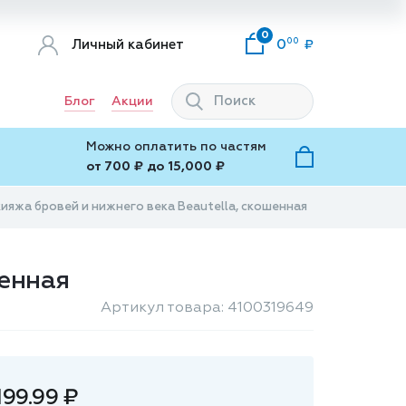
0
00
Личный кабинет
0
Блог
Акции
Можно оплатить по частям
от 700 ₽ до 15,000 ₽
кияжа бровей и нижнего века Beautella, скошенная
шенная
Артикул товара: 4100319649
199.99 ₽