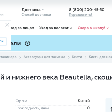
Доставка
8 (800) 200-45-50
ии
Способ доставки
Перезвонить?
ка
Уход за лицом
Уход за волосами
Скоро в школу!
ой
 Подели
ⓘ
 маникюра
Аксессуары для макияжа
Кисти
Кисть для ма
й и нижнего века Beautella, ско
Китай
Страна
0
Срок годности, дней