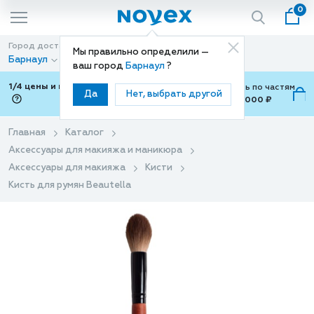
0
Город доставки
Способ доставки
Мы правильно определили —
Барнаул
Доставка
ваш город
Барнаул
?
1/4 цены и покупки ваши с Подели
Можно оплатить по частям
Да
Нет, выбрать другой
от 700 ₽ до 15,000 ₽
ⓘ
Главная
Каталог
Аксессуары для макияжа и маникюра
Аксессуары для макияжа
Кисти
Кисть для румян Beautella