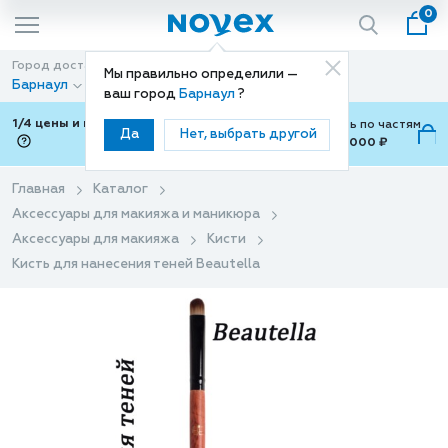
0
Город доставки
Способ доставки
Мы правильно определили —
Барнаул
Доставка
ваш город
Барнаул
?
1/4 цены и покупки ваши с Подели
Можно оплатить по частям
Да
Нет, выбрать другой
от 700 ₽ до 15,000 ₽
ⓘ
Главная
Каталог
Аксессуары для макияжа и маникюра
Аксессуары для макияжа
Кисти
Кисть для нанесения теней Beautella