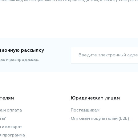
нешний вид на официальном сайте производителя, а также у консульта
ционную рассылку
Введите электронный адре
ках и распродажах.
телям
Юридическим лицам
а и оплата
Поставщикам
ть?
Оптовым покупателям (b2b)
я и возврат
я программа