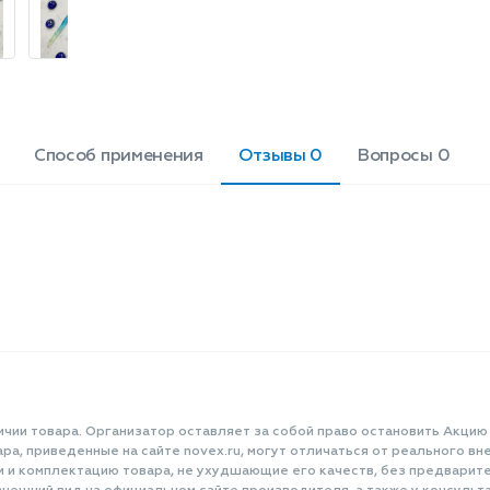
Вашей косметичке для создания
безупречного взгляда. Beautella
Snow Queen создана для макияжа,
который говорит сам за себя - чётко,
ярко и безупречно.
Способ применения
Отзывы 0
Вопросы 0
ичии товара. Организатор оставляет за собой право остановить Акцию
а, приведенные на сайте novex.ru, могут отличаться от реального вне
и и комплектацию товара, не ухудшающие его качеств, без предварит