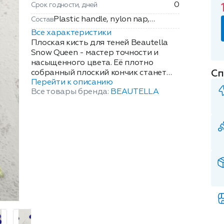
0
Срок годности, дней
Рlastic handle, nylon nap,
Состав
aluminium tube.
Все характеристики
Плоская кисть для теней Beautella
Snow Queen - мастер точности и
насыщенного цвета. Её плотно
Сп
собранный плоский кончик станет
Перейти к описанию
Вашим секретом безупречной
Все товары бренда:
BEAUTELLA
подводки и яркой пигментации век.
Создаёт идеальные стрелки
гелевыми и кремовыми тенями.
Наносит плотное, насыщенное
покрытие на всё веко или акцентные
зоны. Безупречно накладывает
глиттер и металлические тени.
Подчеркнёт линию у ресниц и
внутренний уголок глаза. А её ручка,
словно выточенная из
переливающегося льда, играет
полупрозрачными оттенками, как
северное сияние. Это не просто
кисть, а драгоценный инструмент в