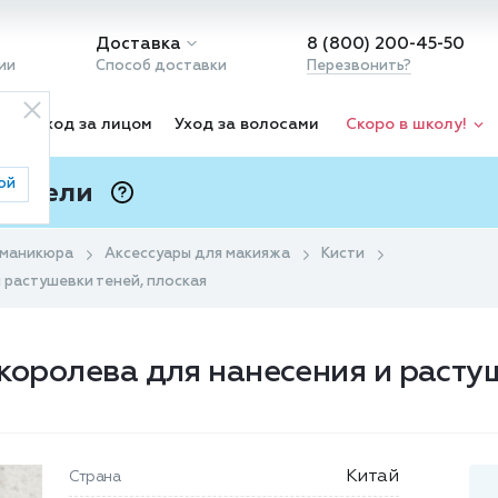
Доставка
8 (800) 200-45-50
ии
Способ доставки
Перезвонить?
ка
Уход за лицом
Уход за волосами
Скоро в школу!
ой
 Подели
ⓘ
 маникюра
Аксессуары для макияжа
Кисти
 растушевки теней, плоская
 королева для нанесения и расту
Китай
Страна