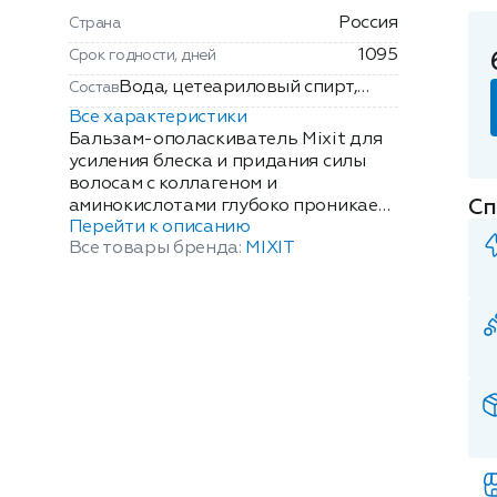
Россия
Страна
1095
Срок годности, дней
Вода, цетеариловый спирт,
Состав
цетримониум хлорид,
Все характеристики
бегентримониум хлорид,
Бальзам-ополаскиватель Mixit для
диметикон, пропиленгликоль,
усиления блеска и придания силы
волосам с коллагеном и
изопропилпальмитат, масло
Сп
аминокислотами глубоко проникает
макадамии, гуар
Перейти к описанию
в клеточную структуру, усиливает
гидроксипропилтримониум
Все товары бренда:
MIXIT
здоровое сияние и укрепляет
хлорид,
изнутри. Разработанная экспертами
гидроксиэтилцеллюлоза,
биодоступная формула действует
солюбилизированный морской
как антиоксидантный барьер,
коллаген, бетаин, гистидин,
способствует восстановлению
глютамин, глицин, лизин,
поврежденной структуры волос и
аргинин, цистеин, молочная
наполняет их жизненной силой.
кислота, бета-глюкан,
Объем: 1000мл.
гиалуронат натрия, рафиноза,
инозитол, камедь склероция,
гиалуроновая кислота,