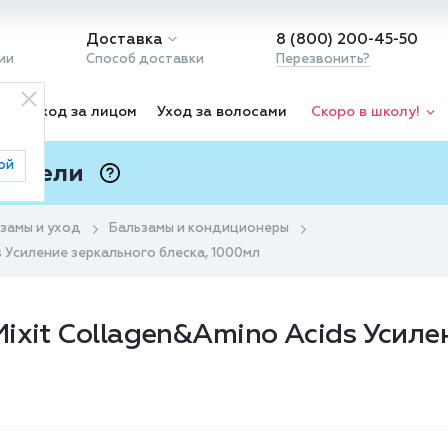
Доставка
8 (800) 200-45-50
ии
Способ доставки
Перезвонить?
ка
Уход за лицом
Уход за волосами
Скоро в школу!
ой
 Подели
ⓘ
замы и уход
Бальзамы и кондиционеры
s Усиление зеркального блеска, 1000мл
ixit Collagen&Amino Acids Усиле