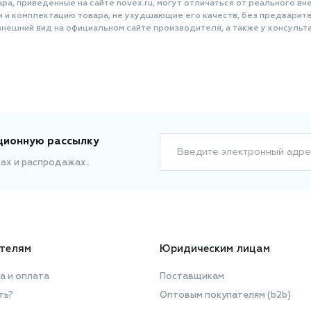
а, приведенные на сайте novex.ru, могут отличаться от реального вне
и и комплектацию товара, не ухудшающие его качеств, без предварит
нешний вид на официальном сайте производителя, а также у консульта
ционную рассылку
Введите электронный адре
ках и распродажах.
телям
Юридическим лицам
а и оплата
Поставщикам
ть?
Оптовым покупателям (b2b)