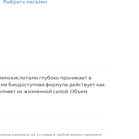
Выбрать магазин
аминокислотами глубоко проникает в
ами биодоступная формула действует как
лняет их жизненной силой. Объем:
 и/или изменить её условия в любой момент времени