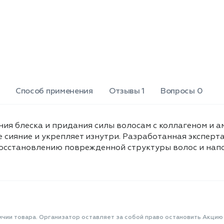
феруловая кислота, глицерин,
бутиленгликоль, 1,2-
гександиол,
метилхлоризотиазолинон,
метилизотиазолинон,
пентиленгликоль,
каприлилгликоль, нитрат
магния, хлорид магния,
изопропиловый спирт, бензоат
Способ применения
Отзывы 1
Вопросы 0
натрия, динатрий ЭДТА,
парфюмерная композиция.
ния блеска и придания силы волосам с коллагеном и 
е сияние и укрепляет изнутри. Разработанная эксперт
осстановлению поврежденной структуры волос и напо
ичии товара. Организатор оставляет за собой право остановить Акцию