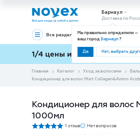
Барнаул
Доставка по Росс
Мы правильно определили —
Все разделы
Декоративная космети
ваш город
Барнаул
?
Да
Нет, выбрать друг
1/4 цены и покупки ваши с
Главная
Каталог
Уход за волосами
Баль
Кондиционер для волос Mixit Collagen&Amino Acid
Кондиционер для волос M
1000мл
1 отзыв
Нет вопросов