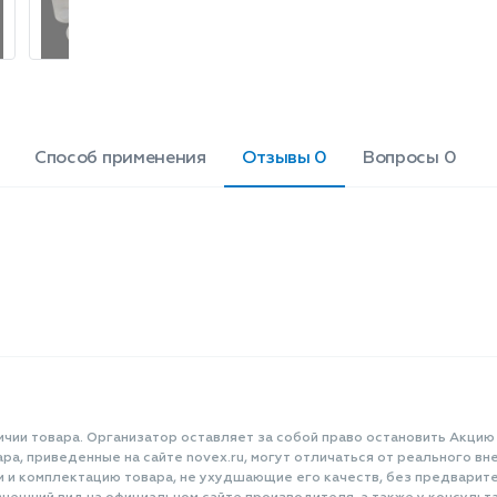
круга потребителей. Объем: 500 мл.
Высота изделия: 105 мм. Диаметр: 97
мм. Цена указана за 1 шт.
Способ применения
Отзывы 0
Вопросы 0
ичии товара. Организатор оставляет за собой право остановить Акцию
а, приведенные на сайте novex.ru, могут отличаться от реального вне
и и комплектацию товара, не ухудшающие его качеств, без предварит