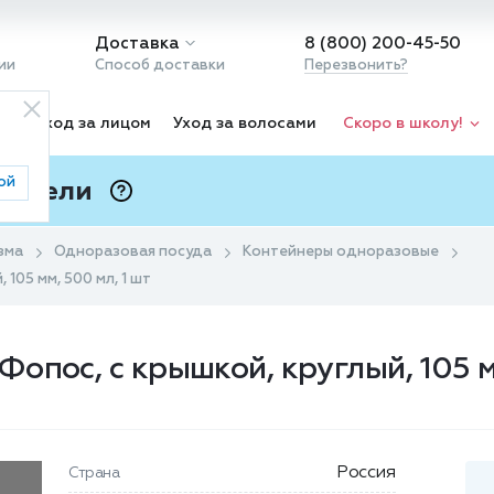
Доставка
8 (800) 200-45-50
ии
Способ доставки
Перезвонить?
ка
Уход за лицом
Уход за волосами
Скоро в школу!
ой
 Подели
ⓘ
зма
Одноразовая посуда
Контейнеры одноразовые
105 мм, 500 мл, 1 шт
пос, с крышкой, круглый, 105 мм
Россия
Страна