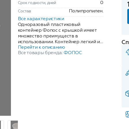
0
Срок годности, дней
Полипропилен.
Состав
Все характеристики
Одноразовый пластиковый
контейнер Фопос с крышкой имеет
множество преимуществ в
Сп
использовании. Контейнер легкий и
Перейти к описанию
прочный, что обеспечивает удобство
Все товары бренда:
ФОПОС
использования и переноски. Он
также может использоваться для
хранения продуктов, которые не
требуют герметичной упаковки.
Прозрачный материал позволяет
быстро и удобно оценить
содержимое упаковки, что особенно
важно для ресторанов и кафе,
которые предоставляют еду на
вынос. Круглый контейнер легко
утилизируется, что упрощает
использование и сокращает затраты
на уборку. Имеет низкую цену, что
делает его доступным для широкого