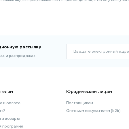
нешний вид на официальном сайте производителя, а также у консульта
ционную рассылку
Введите электронный адре
ках и распродажах.
телям
Юридическим лицам
а и оплата
Поставщикам
ть?
Оптовым покупателям (b2b)
я и возврат
я программа