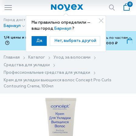
0
Город доставки
Способ доставки
Мы правильно определили —
Барнаул
Доставка
ваш город
Барнаул
?
1/4 цены и покупки ваши с Подели
Можно оплатить по частям
Да
Нет, выбрать другой
от 700 ₽ до 15,000 ₽
ⓘ
Главная
Каталог
Уход за волосами
Средства для укладки
Профессиональные средства для укладки
Крем для укладки вьющихся волос Concept Pro Curls
Contouring Creme, 100мл