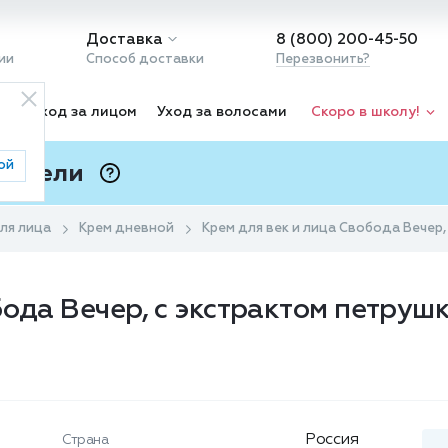
Доставка
8 (800) 200-45-50
ии
Способ доставки
Перезвонить?
ка
Уход за лицом
Уход за волосами
Скоро в школу!
ой
 Подели
ⓘ
ля лица
Крем дневной
Крем для век и лица Свобода Вечер,
ода Вечер, с экстрактом петрушк
Россия
Страна