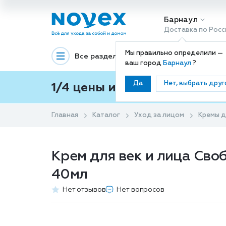
Барнаул
Доставка по Росс
Мы правильно определили —
Все разделы
Декоративная космети
ваш город
Барнаул
?
Да
Нет, выбрать друг
1/4 цены и покупки ваши с
Главная
Каталог
Уход за лицом
Кремы д
Крем для век и лица Своб
40мл
Нет отзывов
Нет вопросов