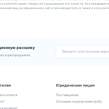
и и комплектацию товара, не ухудшающие его качеств, без предварит
нешний вид на официальном сайте производителя, а также у консульта
ционную рассылку
Введите электронный адре
ках и распродажах.
телям
Юридическим лицам
а и оплата
Поставщикам
ть?
Оптовым покупателям (b2b)
я и возврат