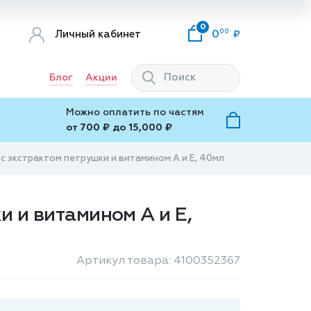
0
00
Личный кабинет
0
Блог
Акции
Можно оплатить по частям
от 700 ₽ до 15,000 ₽
 с экстрактом петрушки и витамином А и Е, 40мл
и и витамином А и Е,
Артикул товара: 4100352367