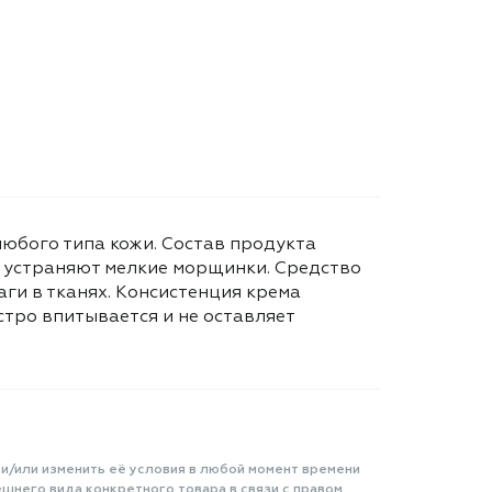
любого типа кожи. Состав продукта
и устраняют мелкие морщинки. Средство
аги в тканях. Консистенция крема
стро впитывается и не оставляет
 и/или изменить её условия в любой момент времени
шнего вида конкретного товара в связи с правом