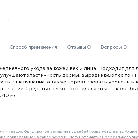
Способ применения
Отзывы 0
Вопросы 0
жедневного ухода за кожей век и лица. Подходит для 
 улучшают эластичность дермы, выравнивают ее тон 
хость и шелушение, а также нормализовать уровень вл
анесение. Средство легко распределяется по коже, бы
 40 мл.
ичии товара. Организатор оставляет за собой право остановить Акцию
а, приведенные на сайте novex.ru, могут отличаться от реального вне