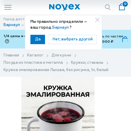
0
Город доставки
Способ доставки
Мы правильно определили —
Барнаул
Доставка
ваш город
Барнаул
?
1/4 цены и покупки ваши с Подели
Можно оплатить по частям
Да
Нет, выбрать другой
от 700 ₽ до 15,000 ₽
ⓘ
Главная
Каталог
Для кухни
Посуда из пластика и металла
Кружки, стаканы
Кружка эмалированная Лысьва, без рисунка, 1л, белый