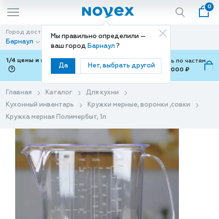
0
Город доставки
Способ доставки
Мы правильно определили —
Барнаул
Доставка
ваш город
Барнаул
?
1/4 цены и покупки ваши с Подели
Можно оплатить по частям
Да
Нет, выбрать другой
от 700 ₽ до 15,000 ₽
ⓘ
Главная
Каталог
Для кухни
Кухонный инвентарь
Кружки мерные, воронки ,совки
Кружка мерная Полимербыт, 1л