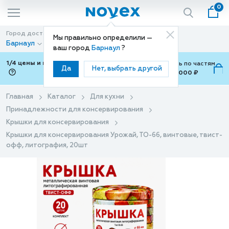
0
Город доставки
Способ доставки
Мы правильно определили —
Барнаул
Доставка
ваш город
Барнаул
?
1/4 цены и покупки ваши с Подели
Можно оплатить по частям
Да
Нет, выбрать другой
от 700 ₽ до 15,000 ₽
ⓘ
Главная
Каталог
Для кухни
Принадлежности для консервирования
Крышки для консервирования
Крышки для консервирования Урожай, ТО-66, винтовые, твист-
офф, литография, 20шт