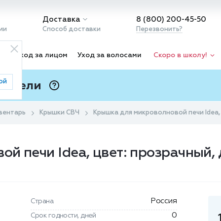
Доставка
8 (800) 200-45-50
ии
Способ доставки
Перезвонить?
ка
Уход за лицом
Уход за волосами
Скоро в школу!
ой
 Подели
ⓘ
вентарь
Крышки СВЧ
Крышка для микроволновой печи Idea, 
й печи Idea, цвет: прозрачный, 
Россия
Страна
0
Срок годности, дней