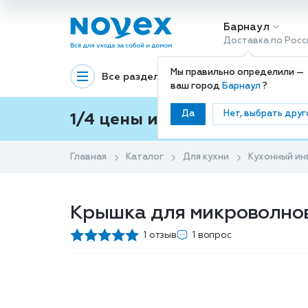
Барнаул
Доставка по Росс
Мы правильно определили —
Все разделы
Декоративная космети
ваш город
Барнаул
?
Да
Нет, выбрать друг
1/4 цены и покупки ваши с
Главная
Каталог
Для кухни
Кухонный ин
Крышка для микроволново
1 отзыв
1 вопрос