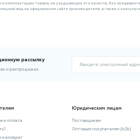
и и комплектацию товара, не ухудшающие его качеств, без предварит
нешний вид на официальном сайте производителя, а также у консульта
ционную рассылку
Введите электронный адре
ках и распродажах.
телям
Юридическим лицам
а и оплата
Поставщикам
ть?
Оптовым покупателям (b2b)
я и возврат