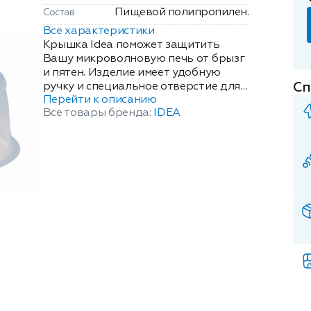
Пищевой полипропилен.
Состав
Все характеристики
Крышка Idea поможет защитить
Вашу микроволновую печь от брызг
и пятен. Изделие имеет удобную
Сп
ручку и специальное отверстие для
Перейти к описанию
выхода пара, что делает
Все товары бренда:
IDEA
использование еще более удобным.
Также крышка для СВЧ идеально
подходит для использования в
качестве крышки для торта или
выпечки, так как ее прозрачный
материал позволяет видеть, что
происходит внутри, а также
защищает блюдо от повреждений и
попадания пыли. Цвет: прозрачный.
Диаметр: 24.5см