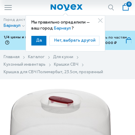
0
Город доставки
Способ доставки
Мы правильно определили —
Барнаул
Доставка
ваш город
Барнаул
?
1/4 цены и покупки ваши с Подели
Можно оплатить по частям
Да
Нет, выбрать другой
от 700 ₽ до 15,000 ₽
ⓘ
Главная
Каталог
Для кухни
Кухонный инвентарь
Крышки СВЧ
Крышка для СВЧ Полимербыт, 23.5см, прозрачный