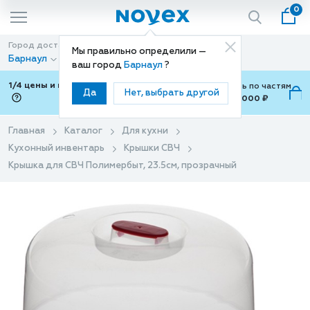
0
Город доставки
Способ доставки
Мы правильно определили —
Барнаул
Доставка
ваш город
Барнаул
?
1/4 цены и покупки ваши с Подели
Можно оплатить по частям
Да
Нет, выбрать другой
от 700 ₽ до 15,000 ₽
ⓘ
Главная
Каталог
Для кухни
Кухонный инвентарь
Крышки СВЧ
Крышка для СВЧ Полимербыт, 23.5см, прозрачный