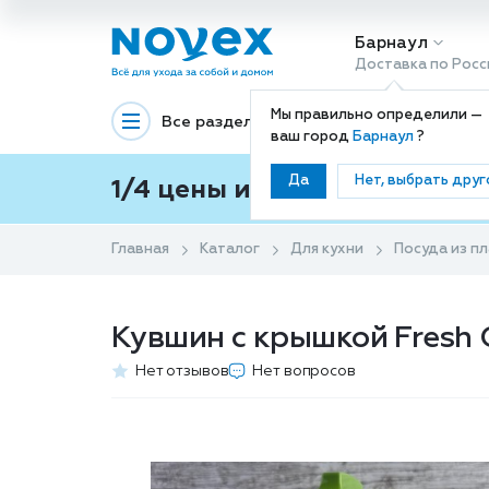
Барнаул
Доставка по Росс
Мы правильно определили —
Все разделы
Декоративная космети
ваш город
Барнаул
?
Да
Нет, выбрать друг
1/4 цены и покупки ваши с
Главная
Каталог
Для кухни
Посуда из пл
Кувшин с крышкой Fresh Ол
Нет отзывов
Нет вопросов