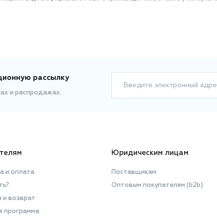
ционную рассылку
Введите электронный адре
ках и распродажах.
телям
Юридическим лицам
а и оплата
Поставщикам
ть?
Оптовым покупателям (b2b)
я и возврат
я программа