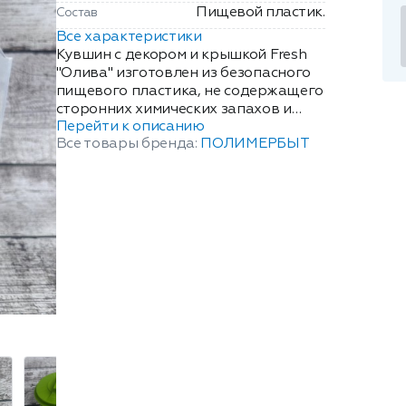
Пищевой пластик.
Состав
Все характеристики
Кувшин с декором и крышкой Fresh
"Олива" изготовлен из безопасного
пищевого пластика, не содержащего
сторонних химических запахов и
Перейти к описанию
примесей. Материал изделия
Все товары бренда:
ПОЛИМЕРБЫТ
необычайно легок и прочен, а форма
ручки эргономична. Крышка
кувшина имеет режим фильтрации
жидкости. Изделие из новой
коллекции Fresh Олива имеет сочный
летний дизайн и актуальный цвет.
Картинка нанесена с
использованием технологии IML, что
гарантирует сохранение
презентабельного вида кувшина на
весь срок его эксплуатации. Изделие
просто мыть, как в горячей, так и в
холодной воде. Объем: 1,2 л. Размер:
21,8x18x11,5 см. Цвет: зеленый.