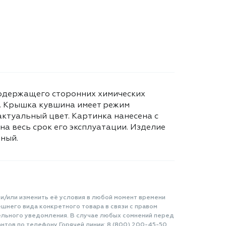
 содержащего сторонних химических
а. Крышка кувшина имеет режим
актуальный цвет. Картинка нанесена с
а весь срок его эксплуатации. Изделие
еный.
 и/или изменить её условия в любой момент времени
шнего вида конкретного товара в связи с правом
ельного уведомления. В случае любых сомнений перед
нтов по телефону Горячей линии: 8 (800) 200-45-50.