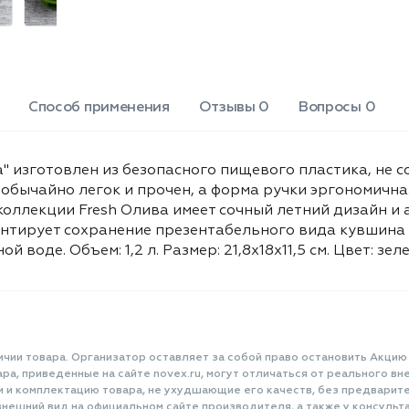
Способ применения
Отзывы 0
Вопросы 0
а" изготовлен из безопасного пищевого пластика, не
еобычайно легок и прочен, а форма ручки эргономичн
оллекции Fresh Олива имеет сочный летний дизайн и 
антирует сохранение презентабельного вида кувшина н
й воде. Объем: 1,2 л. Размер: 21,8x18x11,5 см. Цвет: зел
ичии товара. Организатор оставляет за собой право остановить Акцию
а, приведенные на сайте novex.ru, могут отличаться от реального вне
и и комплектацию товара, не ухудшающие его качеств, без предварит
нешний вид на официальном сайте производителя, а также у консульта