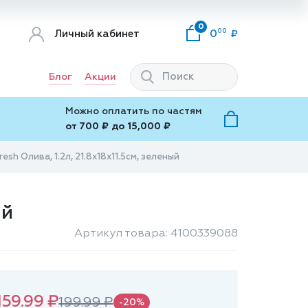
0
00
Личный кабинет
0
Блог
Акции
Можно оплатить по частям
от 700 ₽ до 15,000 ₽
sh Олива, 1.2л, 21.8x18x11.5см, зеленый
ый
Артикул товара: 4100339088
159.99 ₽
199.99 ₽
-20%