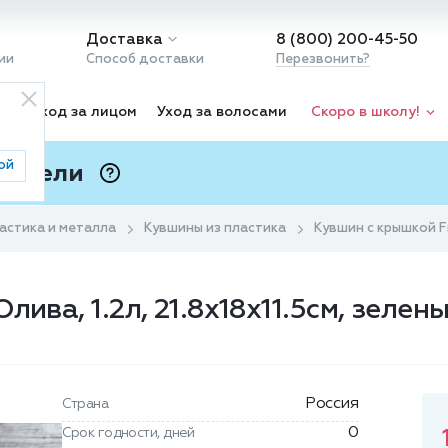
Доставка
8 (800) 200-45-50
ии
Способ доставки
Перезвонить?
ка
Уход за лицом
Уход за волосами
Скоро в школу!
ой
 Подели
ⓘ
астика и металла
Кувшины из пластика
Кувшин с крышкой Fre
ива, 1.2л, 21.8x18x11.5см, зелен
Россия
Страна
0
Срок годности, дней