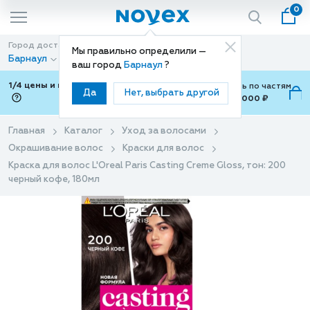
0
Город доставки
Способ доставки
Мы правильно определили —
Барнаул
Доставка
ваш город
Барнаул
?
1/4 цены и покупки ваши с Подели
Можно оплатить по частям
Да
Нет, выбрать другой
от 700 ₽ до 15,000 ₽
ⓘ
Главная
Каталог
Уход за волосами
Окрашивание волос
Краски для волос
Краска для волос L'Oreal Paris Casting Creme Gloss, тон: 200
черный кофе, 180мл