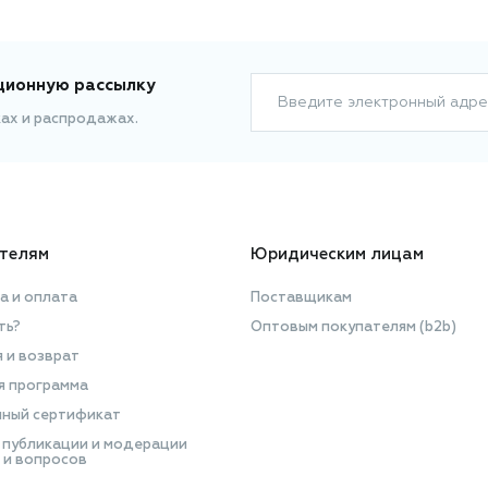
ционную рассылку
Введите электронный адре
ках и распродажах.
телям
Юридическим лицам
а и оплата
Поставщикам
ть?
Оптовым покупателям (b2b)
я и возврат
я программа
ный сертификат
 публикации и модерации
 и вопросов