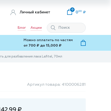
0
00
Личный кабинет
0
Блог
Акции
Можно оплатить по частям
от 700 ₽ до 15,000 ₽
ь для разбавления лака Lafitel, 70мл
Артикул товара: 4100006281
142.99 ₽