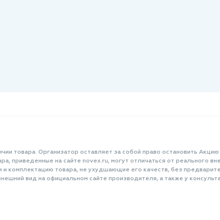
ичии товара. Организатор оставляет за собой право остановить Акцию
а, приведенные на сайте novex.ru, могут отличаться от реального вне
и и комплектацию товара, не ухудшающие его качеств, без предварит
нешний вид на официальном сайте производителя, а также у консульта