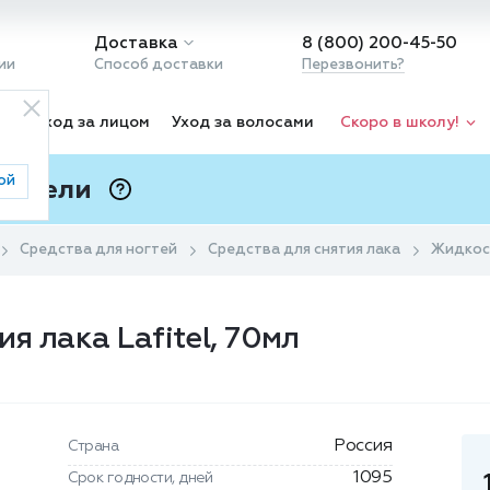
Доставка
8 (800) 200-45-50
ии
Способ доставки
Перезвонить?
ка
Уход за лицом
Уход за волосами
Скоро в школу!
ой
 Подели
ⓘ
Средства для ногтей
Средства для снятия лака
Жидкост
я лака Lafitel, 70мл
Россия
Страна
1095
Срок годности, дней