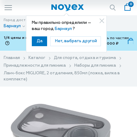
0
Город доставки
Способ доставки
Мы правильно определили —
Барнаул
Доставка
ваш город
Барнаул
?
1/4 цены и покупки ваши с Подели
Можно оплатить по частям
Да
Нет, выбрать другой
от 700 ₽ до 15,000 ₽
ⓘ
Главная
Каталог
Для спорта, отдыха и туризма
Принадлежности для пикника
Наборы для пикника
Ланч-бокс MIGLIORE, 2 отделения, 850мл (ложка, вилка в
комплекте)