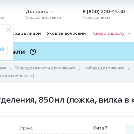
Доставка
8 (800) 200-45-50
ии
Способ доставки
Перезвонить?
ка
Уход за лицом
Уход за волосами
Скоро в школу!
ой
 Подели
ⓘ
зма
Принадлежности для пикника
Наборы для пикника
илка в комплекте)
деления, 850мл (ложка, вилка в 
Китай
Страна