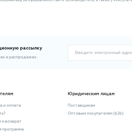
нешний вид на официальном сайте производителя, а также у консульта
ционную рассылку
Введите электронный адре
ках и распродажах.
телям
Юридическим лицам
а и оплата
Поставщикам
ть?
Оптовым покупателям (b2b)
я и возврат
я программа