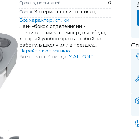
0
Срок годности, дней
Материал: полипропилен,
Состав
элементы из силикона
Все характеристики
Ланч-бокс с отделениями -
специальный контейнер для обеда,
который удобно брать с собой на
Сп
работу, в школу или в поездку.
Перейти к описанию
Внутри контейнер разделен на два
Все товары бренда:
MALLONY
отделения, что позволяет
использовать его для двух разных
блюд одновременно. Закрывается
при помощи плотной крышки, в
которой размещены многоразовая
ложка-вилка и дополнительный
контейнер для соуса. Можно греть в
микроволновой печи, использовать
для заморозки. Можно мыть в
посудомоечной машине. Не
рекомендуется использовать для
первых блюд. Объем: 850 мл Размер:
19,5*12*7,8 см Вес: 220 гр Материал:
полипропилен, элементы из