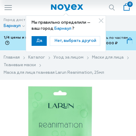
0
Город доставки
Способ доставки
Мы правильно определили —
Барнаул
Доставка
ваш город
Барнаул
?
1/4 цены и покупки ваши с Подели
Можно оплатить по частям
Да
Нет, выбрать другой
от 700 ₽ до 15,000 ₽
ⓘ
Главная
Каталог
Уход за лицом
Маски для лица
Тканевые маски
Маска для лица тканевая Larun Reanimation, 25мл