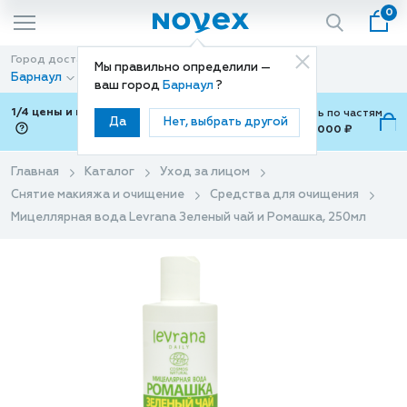
0
Город доставки
Способ доставки
Мы правильно определили —
Барнаул
Доставка
ваш город
Барнаул
?
1/4 цены и покупки ваши с Подели
Можно оплатить по частям
Да
Нет, выбрать другой
от 700 ₽ до 15,000 ₽
ⓘ
Главная
Каталог
Уход за лицом
Снятие макияжа и очищение
Средства для очищения
Мицеллярная вода Levrana Зеленый чай и Ромашка, 250мл