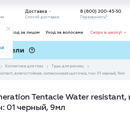
Доставка
8 (800) 200-45-50
ии
Способ доставки
Перезвонить?
ка
Уход за лицом
Уход за волосами
Скоро в школу!
ой
 Подели
ⓘ
Косметика для глаз
Тушь для ресниц
sistant, влагостойкая, силиконовая щеточка, тон: 01 черный, 9мл
ration Tentacle Water resistant,
: 01 черный, 9мл