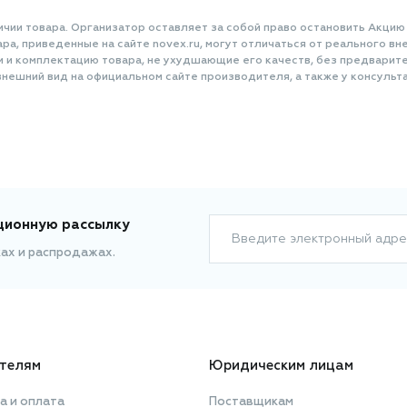
ичии товара. Организатор оставляет за собой право остановить Акцию
а, приведенные на сайте novex.ru, могут отличаться от реального вне
и и комплектацию товара, не ухудшающие его качеств, без предварит
нешний вид на официальном сайте производителя, а также у консульта
ционную рассылку
Введите электронный адре
ках и распродажах.
телям
Юридическим лицам
а и оплата
Поставщикам