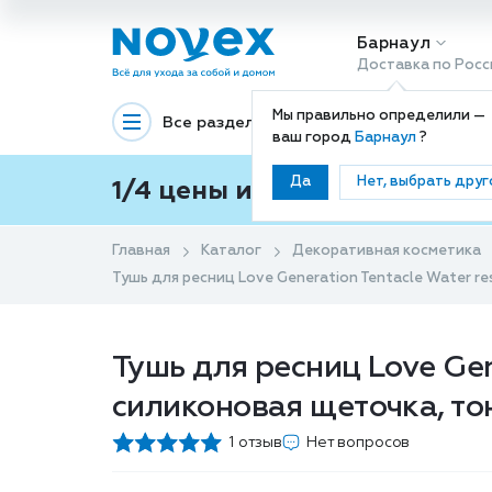
Барнаул
Доставка по Росс
Мы правильно определили —
Все разделы
Декоративная космети
ваш город
Барнаул
?
Да
Нет, выбрать друг
1/4 цены и покупки ваши с
Главная
Каталог
Декоративная косметика
Тушь для ресниц Love Generation Tentacle Water re
Тушь для ресниц Love Gene
силиконовая щеточка, тон
1 отзыв
Нет вопросов