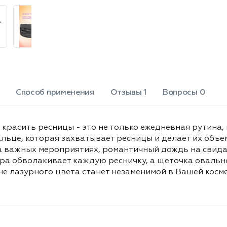
флаконе лазурного цвета станет
незаменимой в Вашей косметичке и
будет радовать каждый день. Тон: 01
черный. Объем: 9 мл.
Способ применения
Отзывы 1
Вопросы 0
nt красить ресницы - это не только ежедневная рутина
ьце, которая захватывает ресницы и делает их объе
на важных мероприятиях, романтичный дождь на свида
тура обволакивает каждую ресничку, а щеточка оваль
не лазурного цвета станет незаменимой в Вашей косм